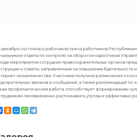
9 декабря состоялась рабочая встреча работников Республикан
ачальником отдела по контролю за оборотом наркотиков Управл
 ходе мероприятия сотрудник правоохранительных органов пре
струкции и советы, направленные на повышение бдительности и
нтернет-мошенничества. Участники получили разъяснения относ
дозрительных звонков и сообщений, а также рекомендаций по з
акая профилактическая работа способствует формированию кул
отрудникам своевременно распознавать угрозы и эффективно ре
Галерея