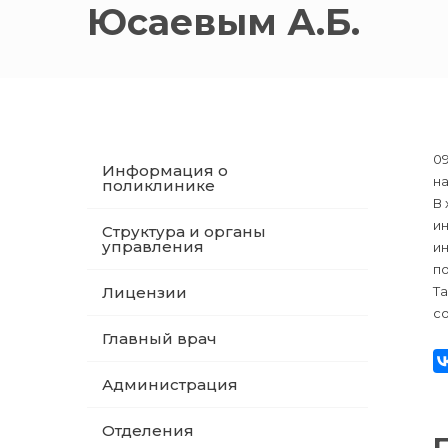
Юсаевым А.Б.
0
Информация о
н
поликлинике
В
ин
Структура и органы
управления
и
по
Лицензии
Т
с
Главный врач
Администрация
Отделения