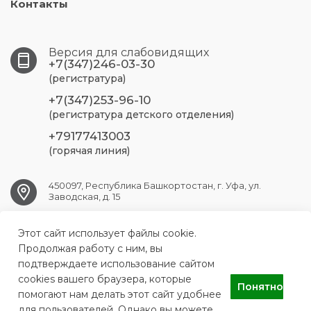
Контакты
Версия для слабовидящих
+7(347)246-03-30
(регистратура)
+7(347)253-96-10
(регистратура детского отделения)
+79177413003
(горячая линия)
450097, Республика Башкортостан, г. Уфа, ул.
Заводская, д. 15
Этот сайт использует файлы cookie.
UFA.RSP@doctorrb.ru
Продолжая работу с ним, вы
подтверждаете использование сайтом
cookies вашего браузера, которые
Понятно
АУЗ Республиканская стоматологическая поликлиника
помогают нам делать этот сайт удобнее
для пользователей. Однако вы можете