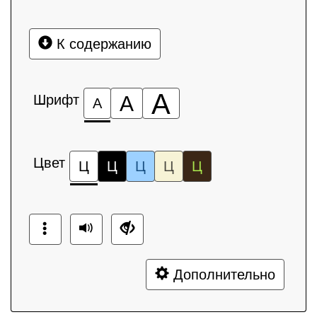
К содержанию
А
Шрифт
А
А
Цвет
Ц
Ц
Ц
Ц
Ц
Дополнительно